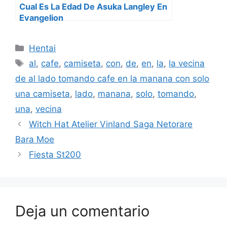
Cual Es La Edad De Asuka Langley En
Evangelion
Categorías
Hentai
Etiquetas
al
,
cafe
,
camiseta
,
con
,
de
,
en
,
la
,
la vecina
de al lado tomando cafe en la manana con solo
una camiseta
,
lado
,
manana
,
solo
,
tomando
,
una
,
vecina
Witch Hat Atelier Vinland Saga Netorare
Bara Moe
Fiesta St200
Deja un comentario