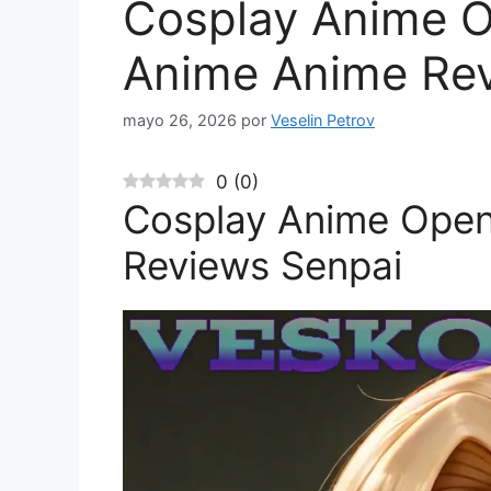
Cosplay Anime O
Anime Anime Re
mayo 26, 2026
por
Veselin Petrov
0
(
0
)
Cosplay Anime Open
Reviews Senpai