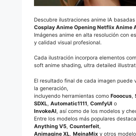
Descubre ilustraciones anime IA basadas
Cosplay Anime Opening Netflix Anime 
Imágenes anime en alta resolución con es
y calidad visual profesional.
Cada ilustración incorpora elementos co
soft anime shading, ultra detailed illustrat
El resultado final de cada imagen puede 
la generación,
incluyendo herramientas como
Fooocus
,
SDXL
,
Automatic1111
,
ComfyUI
o
InvokeAI
, así como de los modelos y che
Entre los modelos más populares destac
Anything V5
,
Counterfeit
,
Animagine XL
,
MeinaMix
y otros modelo