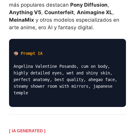
más populares destacan
Pony Diffusion
,
Anything V5
,
Counterfeit
,
Animagine XL
,
MeinaMix
y otros modelos especializados en
arte anime, ero AI y fantasy digital.
Prompt IA
Angelina Valentine Posando, cum on body,
highly detailed eyes, wet and shiny skin,
perfect anatomy, best quality, ahegao face,
steamy shower room with mirrors, japanese
temple
[ IA GENERATED ]