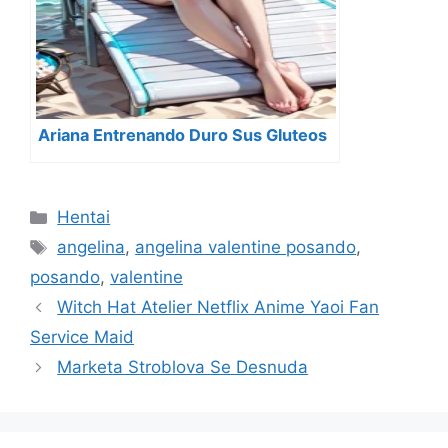
Ariana Entrenando Duro Sus Gluteos
Categorías
Hentai
Etiquetas
angelina
,
angelina valentine posando
,
posando
,
valentine
Witch Hat Atelier Netflix Anime Yaoi Fan
Service Maid
Marketa Stroblova Se Desnuda