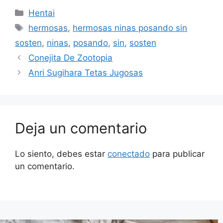
Categorías
Hentai
Etiquetas
hermosas
,
hermosas ninas posando sin
sosten
,
ninas
,
posando
,
sin
,
sosten
Conejita De Zootopia
Anri Sugihara Tetas Jugosas
Deja un comentario
Lo siento, debes estar
conectado
para publicar
un comentario.