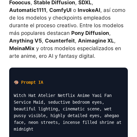
Fooocus
,
Stable Diffusion
,
SDXL
,
Automatic1111
,
ComfyUI
o
InvokeAI
, así como
de los modelos y checkpoints empleados
durante el proceso creativo. Entre los modelos
más populares destacan
Pony Diffusion
,
Anything V5
,
Counterfeit
,
Animagine XL
,
MeinaMix
y otros modelos especializados en
arte anime, ero AI y fantasy digital.
Prompt IA
Witch Hat Atelier Netflix Anime Yaoi Fan
Service Maid, seductive bedroom eyes,
beautiful lighting, cinematic scene, wet
pussy visible, highly detailed eyes, ahegao
face, neon streets, incense filled shrine at
midnight