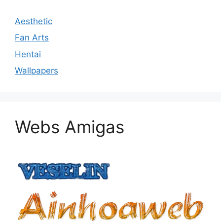
Aesthetic
Fan Arts
Hentai
Wallpapers
Webs Amigas