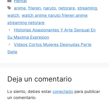
Hentai
Etiquetas
anime
,
frieren
,
naruto
,
netorare
,
streaming
,
watch
,
watch anime naruto frieren anime
streaming netorare
Historias Apasionantes Y Arte Sensual En
Su Maxima Expresion
Videos Cortos Mujeres Desnudas Parte
Siete
Deja un comentario
Lo siento, debes estar
conectado
para publicar
un comentario.