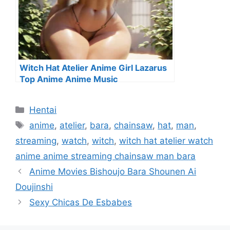
Witch Hat Atelier Anime Girl Lazarus
Top Anime Anime Music
Categorías
Hentai
Etiquetas
anime
,
atelier
,
bara
,
chainsaw
,
hat
,
man
,
streaming
,
watch
,
witch
,
witch hat atelier watch
anime anime streaming chainsaw man bara
Anime Movies Bishoujo Bara Shounen Ai
Doujinshi
Sexy Chicas De Esbabes