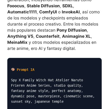
Fooocus
,
Stable Diffusion
,
SDXL
,
Automatic1111
,
ComfyUI
o
InvokeAI
, así como
de los modelos y checkpoints empleados
durante el proceso creativo. Entre los modelos
más populares destacan
Pony Diffusion
,
Anything V5
,
Counterfeit
,
Animagine XL
,
MeinaMix
y otros modelos especializados en
arte anime, ero AI y fantasy digital.
Prompt IA
Spy X Family Witch Hat Atelier Naruto
Frieren Anime Series, studio quality,
fantasy anime style, perfect anatomy,
dynamic pose, masterpiece, cinematic scene,
sunset sky, japanese temple