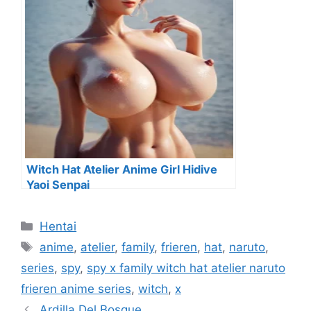
Witch Hat Atelier Anime Girl Hidive
Yaoi Senpai
Categorías
Hentai
Etiquetas
anime
,
atelier
,
family
,
frieren
,
hat
,
naruto
,
series
,
spy
,
spy x family witch hat atelier naruto
frieren anime series
,
witch
,
x
Ardilla Del Bosque