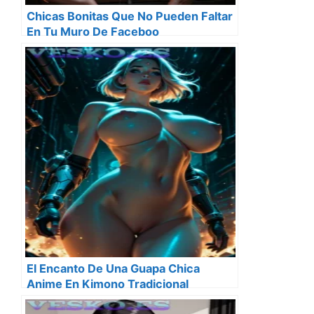
Chicas Bonitas Que No Pueden Faltar
En Tu Muro De Faceboo
El Encanto De Una Guapa Chica
Anime En Kimono Tradicional
Japones