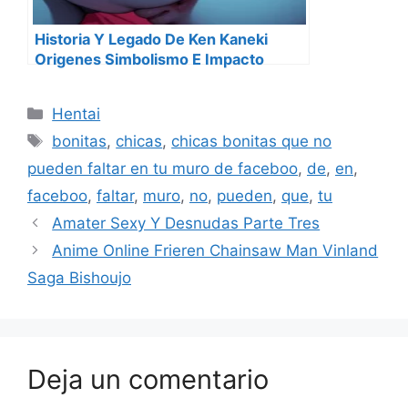
Historia Y Legado De Ken Kaneki
Origenes Simbolismo E Impacto
Cultural En 2025
Categorías
Hentai
Etiquetas
bonitas
,
chicas
,
chicas bonitas que no
pueden faltar en tu muro de faceboo
,
de
,
en
,
faceboo
,
faltar
,
muro
,
no
,
pueden
,
que
,
tu
Amater Sexy Y Desnudas Parte Tres
Anime Online Frieren Chainsaw Man Vinland
Saga Bishoujo
Deja un comentario