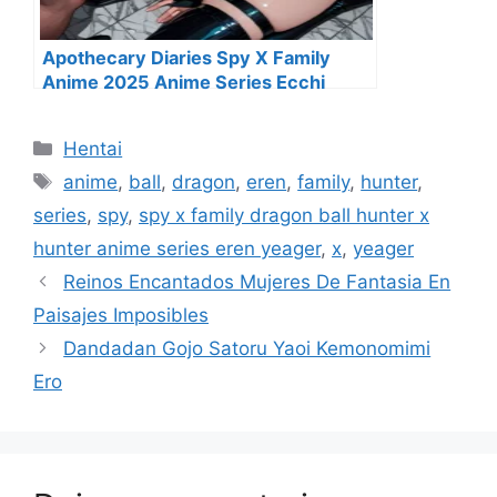
Apothecary Diaries Spy X Family
Anime 2025 Anime Series Ecchi
Categorías
Hentai
Etiquetas
anime
,
ball
,
dragon
,
eren
,
family
,
hunter
,
series
,
spy
,
spy x family dragon ball hunter x
hunter anime series eren yeager
,
x
,
yeager
Reinos Encantados Mujeres De Fantasia En
Paisajes Imposibles
Dandadan Gojo Satoru Yaoi Kemonomimi
Ero