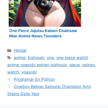
One Piece Jujutsu Kaisen Chainsaw
Man Anime News Tsundere
Categorías
Hentai
Etiquetas
anime
,
bishoujo
,
one
,
one piece watch
anime yoasobi seinen bishoujo
,
piece
,
seinen
,
watch
,
yoasobi
Programar En Python
Cowboy Bebop Samurai Champloo Amv
Steins Gate Yaoi