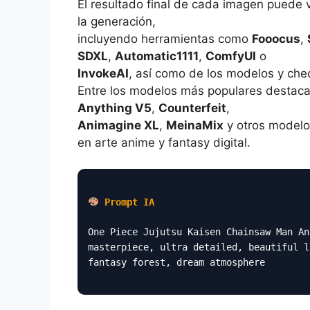
El resultado final de cada imagen puede 
la generación,
incluyendo herramientas como
Fooocus
,
SDXL
,
Automatic1111
,
ComfyUI
o
InvokeAI
, así como de los modelos y che
Entre los modelos más populares destac
Anything V5
,
Counterfeit
,
Animagine XL
,
MeinaMix
y otros modelo
en arte anime y fantasy digital.
Prompt IA
One Piece Jujutsu Kaisen Chainsaw Man An
masterpiece, ultra detailed, beautiful l
fantasy forest, dream atmosphere