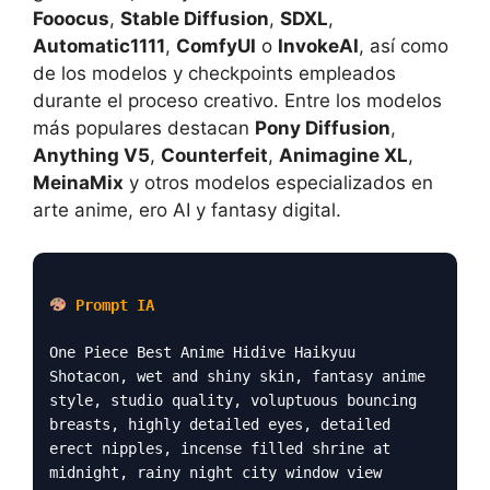
Fooocus
,
Stable Diffusion
,
SDXL
,
Automatic1111
,
ComfyUI
o
InvokeAI
, así como
de los modelos y checkpoints empleados
durante el proceso creativo. Entre los modelos
más populares destacan
Pony Diffusion
,
Anything V5
,
Counterfeit
,
Animagine XL
,
MeinaMix
y otros modelos especializados en
arte anime, ero AI y fantasy digital.
Prompt IA
One Piece Best Anime Hidive Haikyuu
Shotacon, wet and shiny skin, fantasy anime
style, studio quality, voluptuous bouncing
breasts, highly detailed eyes, detailed
erect nipples, incense filled shrine at
midnight, rainy night city window view