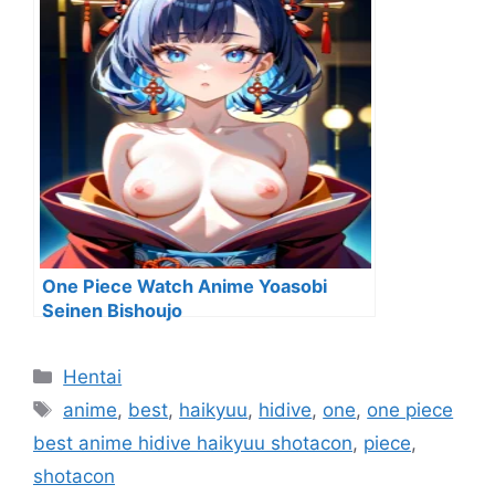
One Piece Watch Anime Yoasobi
Seinen Bishoujo
Categorías
Hentai
Etiquetas
anime
,
best
,
haikyuu
,
hidive
,
one
,
one piece
best anime hidive haikyuu shotacon
,
piece
,
shotacon