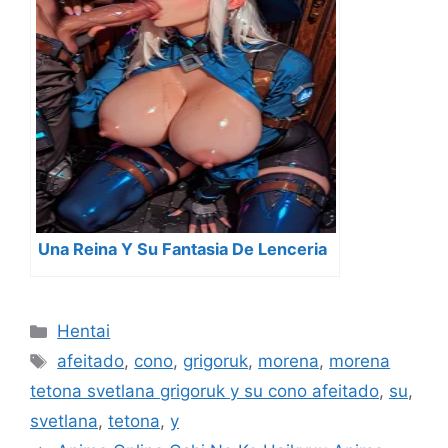
Una Reina Y Su Fantasia De Lenceria
Categorías
Hentai
Etiquetas
afeitado
,
cono
,
grigoruk
,
morena
,
morena
tetona svetlana grigoruk y su cono afeitado
,
su
,
svetlana
,
tetona
,
y