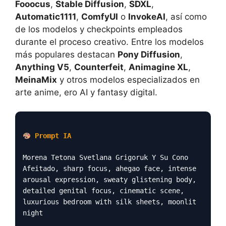
Fooocus
,
Stable Diffusion
,
SDXL
,
Automatic1111
,
ComfyUI
o
InvokeAI
, así como
de los modelos y checkpoints empleados
durante el proceso creativo. Entre los modelos
más populares destacan
Pony Diffusion
,
Anything V5
,
Counterfeit
,
Animagine XL
,
MeinaMix
y otros modelos especializados en
arte anime, ero AI y fantasy digital.
Prompt IA
Morena Tetona Svetlana Grigoruk Y Su Cono
Afeitado, sharp focus, ahegao face, intense
arousal expression, sweaty glistening body,
detailed genital focus, cinematic scene,
luxurious bedroom with silk sheets, moonlit
night