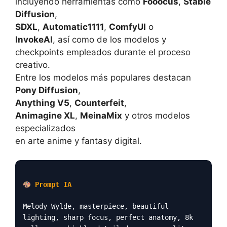
incluyendo herramientas como
Fooocus
,
Stable
Diffusion
,
SDXL
,
Automatic1111
,
ComfyUI
o
InvokeAI
, así como de los modelos y
checkpoints empleados durante el proceso
creativo.
Entre los modelos más populares destacan
Pony Diffusion
,
Anything V5
,
Counterfeit
,
Animagine XL
,
MeinaMix
y otros modelos
especializados
en arte anime y fantasy digital.
Prompt IA
Melody Wylde, masterpiece, beautiful
lighting, sharp focus, perfect anatomy, 8k