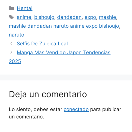
Categorías
Hentai
Etiquetas
anime
,
bishoujo
,
dandadan
,
expo
,
mashle
,
mashle dandadan naruto anime expo bishoujo
,
naruto
Selfis De Zuleica Leal
Manga Mas Vendido Japon Tendencias
2025
Deja un comentario
Lo siento, debes estar
conectado
para publicar
un comentario.