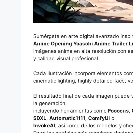
Sumérgete en arte digital avanzado inspi
Anime Opening Yoasobi Anime Trailer L
Imágenes anime en alta resolución con es
y calidad visual profesional.
Cada ilustración incorpora elementos co
cinematic lighting, highly detailed face, 
El resultado final de cada imagen puede 
la generación,
incluyendo herramientas como
Fooocus
,
SDXL
,
Automatic1111
,
ComfyUI
o
InvokeAI
, así como de los modelos y che
Entre los modelos más populares destac