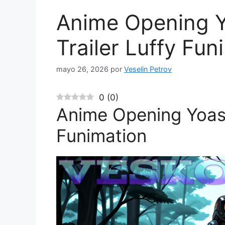
Anime Opening 
Trailer Luffy Fun
mayo 26, 2026
por
Veselin Petrov
0
(
0
)
Anime Opening Yoaso
Funimation