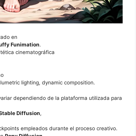
rado en
uffy Funimation
.
tética cinematográfica
mo
volumetric lighting, dynamic composition.
variar dependiendo de la plataforma utilizada para
Stable Diffusion
,
ckpoints empleados durante el proceso creativo.
an
Pony Diffusion
,