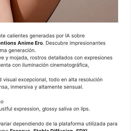
te calientes generadas por IA sobre
ntions Anime Ero
. Descubre impresionantes
tima generación.
ve y mojada, rostros detallados con expresiones
enta con iluminación cinematográfica,
 visual excepcional, todo en alta resolución
ensa, inmersiva y altamente sensual.
mo
ustful expression, glossy saliva on lips.
variar dependiendo de la plataforma utilizada para
como
Fooocus
,
Stable Diffusion
,
SDXL
,