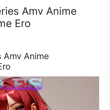
ries Amv Anime
me Ero
s Amv Anime
Ero