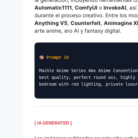
Automatic1111
,
ComfyUI
o
InvokeAI
, as
durante el proceso creativo. Entre los 
Anything V5
,
Counterfeit
,
Animagine X
arte anime, ero AI y fantasy digital.
Prompt IA
Mashle Anime Series Amv Anime Convention
best quality, perfect round ass, highly 
bedroom with red lighting, private luxur
[ IA GENERATED ]