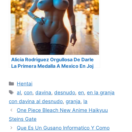
Alicia Rodriguez Orgullosa De Darle
La Primera Medalla A Mexico En Joj
2018
Categorías
Hentai
Etiquetas
al
,
con
,
davina
,
desnudo
,
en
,
en la granja
con davina al desnudo
,
granja
,
la
One Piece Bleach New Anime Haikyuu
Steins Gate
Que Es Un Gusano Informatico Y Como