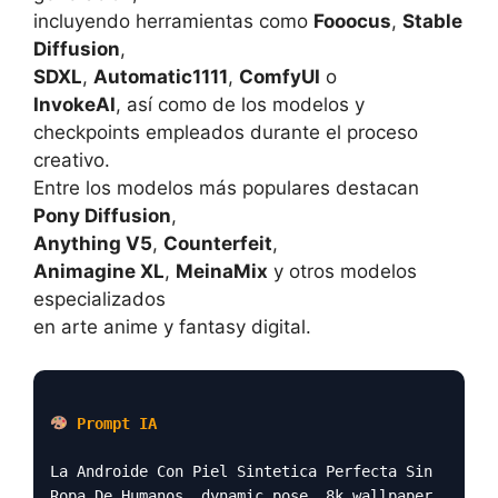
incluyendo herramientas como
Fooocus
,
Stable
Diffusion
,
SDXL
,
Automatic1111
,
ComfyUI
o
InvokeAI
, así como de los modelos y
checkpoints empleados durante el proceso
creativo.
Entre los modelos más populares destacan
Pony Diffusion
,
Anything V5
,
Counterfeit
,
Animagine XL
,
MeinaMix
y otros modelos
especializados
en arte anime y fantasy digital.
Prompt IA
La Androide Con Piel Sintetica Perfecta Sin
Ropa De Humanos, dynamic pose, 8k wallpaper,