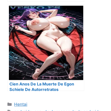
Cien Anos De La Muerte De Egon
Schiele De Autorretratos
Degenerados Y La Angustia De La
Carne
Categorías
Hentai
Etiquetas