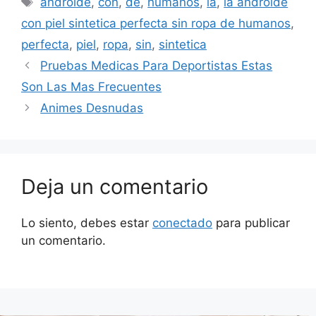
androide
,
con
,
de
,
humanos
,
la
,
la androide
con piel sintetica perfecta sin ropa de humanos
,
perfecta
,
piel
,
ropa
,
sin
,
sintetica
Pruebas Medicas Para Deportistas Estas
Son Las Mas Frecuentes
Animes Desnudas
Deja un comentario
Lo siento, debes estar
conectado
para publicar
un comentario.