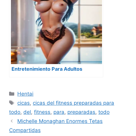
Entretenimiento Para Adultos
Categorías
Hentai
Etiquetas
cicas
,
cicas del fitness preparadas para
todo
,
del
,
fitness
,
para
,
preparadas
,
todo
Michelle Monaghan Enormes Tetas
Compartidas