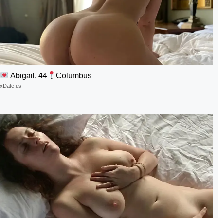
Abigail, 44
Columbus
xDate.us