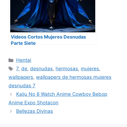
Videos Cortos Mujeres Desnudas
Parte Siete
Categorías
Hentai
Etiquetas
7
,
de
,
desnudas
,
hermosas
,
mujeres
,
wallpapers
,
wallpapers de hermosas mujeres
desnudas 7
Kaiju No 8 Watch Anime Cowboy Bebop
Anime Expo Shotacon
Bellezas Divinas