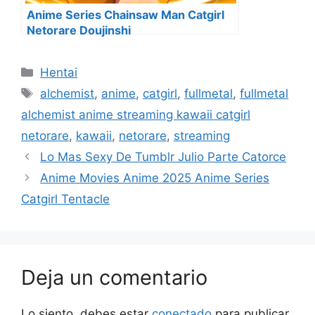
Anime Series Chainsaw Man Catgirl
Netorare Doujinshi
Categorías
Hentai
Etiquetas
alchemist
,
anime
,
catgirl
,
fullmetal
,
fullmetal
alchemist anime streaming kawaii catgirl
netorare
,
kawaii
,
netorare
,
streaming
Lo Mas Sexy De Tumblr Julio Parte Catorce
Anime Movies Anime 2025 Anime Series
Catgirl Tentacle
Deja un comentario
Lo siento, debes estar
conectado
para publicar