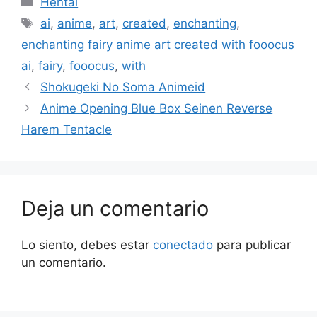
Hentai
Etiquetas
ai
,
anime
,
art
,
created
,
enchanting
,
enchanting fairy anime art created with fooocus
ai
,
fairy
,
fooocus
,
with
Shokugeki No Soma Animeid
Anime Opening Blue Box Seinen Reverse
Harem Tentacle
Deja un comentario
Lo siento, debes estar
conectado
para publicar
un comentario.