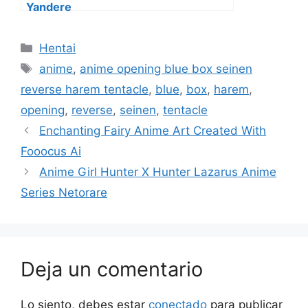
Yandere
Categorías
Hentai
Etiquetas
anime
,
anime opening blue box seinen
reverse harem tentacle
,
blue
,
box
,
harem
,
opening
,
reverse
,
seinen
,
tentacle
Enchanting Fairy Anime Art Created With
Fooocus Ai
Anime Girl Hunter X Hunter Lazarus Anime
Series Netorare
Deja un comentario
Lo siento, debes estar
conectado
para publicar