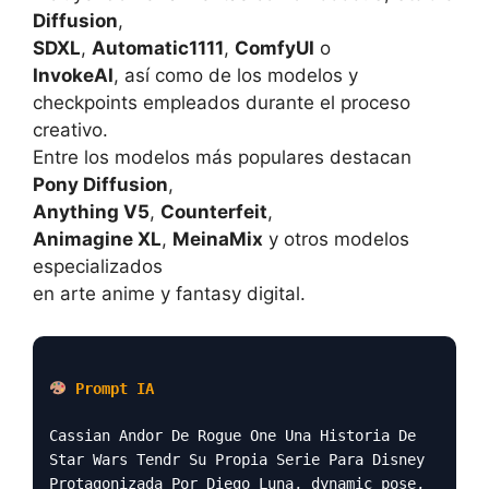
Diffusion
,
SDXL
,
Automatic1111
,
ComfyUI
o
InvokeAI
, así como de los modelos y
checkpoints empleados durante el proceso
creativo.
Entre los modelos más populares destacan
Pony Diffusion
,
Anything V5
,
Counterfeit
,
Animagine XL
,
MeinaMix
y otros modelos
especializados
en arte anime y fantasy digital.
Prompt IA
Cassian Andor De Rogue One Una Historia De
Star Wars Tendr Su Propia Serie Para Disney
Protagonizada Por Diego Luna, dynamic pose,