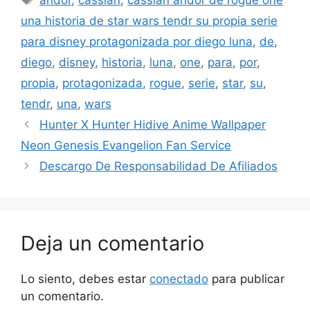
una historia de star wars tendr su propia serie
para disney protagonizada por diego luna
,
de
,
diego
,
disney
,
historia
,
luna
,
one
,
para
,
por
,
propia
,
protagonizada
,
rogue
,
serie
,
star
,
su
,
tendr
,
una
,
wars
Hunter X Hunter Hidive Anime Wallpaper
Neon Genesis Evangelion Fan Service
Descargo De Responsabilidad De Afiliados
Deja un comentario
Lo siento, debes estar
conectado
para publicar
un comentario.