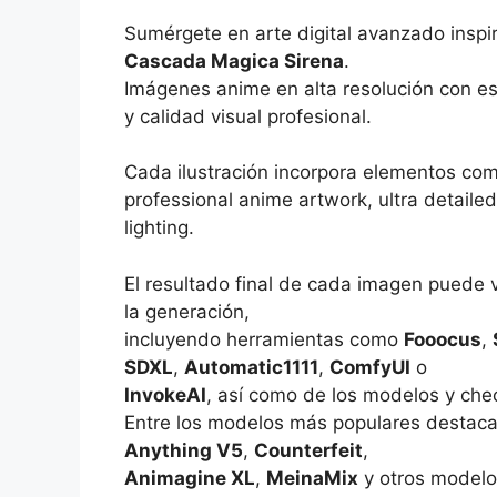
Sumérgete en arte digital avanzado inspi
Cascada Magica Sirena
.
Imágenes anime en alta resolución con es
y calidad visual profesional.
Cada ilustración incorpora elementos co
professional anime artwork, ultra detailed 
lighting.
El resultado final de cada imagen puede 
la generación,
incluyendo herramientas como
Fooocus
,
SDXL
,
Automatic1111
,
ComfyUI
o
InvokeAI
, así como de los modelos y che
Entre los modelos más populares destac
Anything V5
,
Counterfeit
,
Animagine XL
,
MeinaMix
y otros modelo