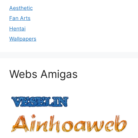
Aesthetic
Fan Arts
Hentai
Wallpapers
Webs Amigas