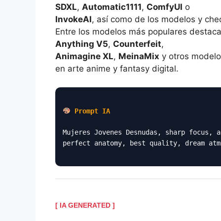
SDXL
,
Automatic1111
,
ComfyUI
o
InvokeAI
, así como de los modelos y che
Entre los modelos más populares destac
Anything V5
,
Counterfeit
,
Animagine XL
,
MeinaMix
y otros modelo
en arte anime y fantasy digital.
Prompt IA
Mujeres Jovenes Desnudas, sharp focus, a
perfect anatomy, best quality, dream atm
[ IA GENERATED ]