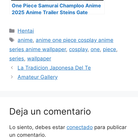
One Piece Samurai Champloo Anime
2025 Anime Trailer Steins Gate
Categorías
Hentai
Etiquetas
anime
,
anime one piece cosplay anime
series anime wallpaper
,
cosplay
,
one
,
piece
,
series
,
wallpaper
La Tradicion Japonesa Del Te
Amateur Gallery
Deja un comentario
Lo siento, debes estar
conectado
para publicar
un comentario.