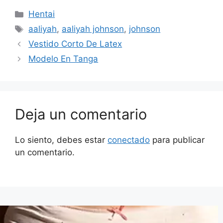
Categorías
Hentai
Etiquetas
aaliyah
,
aaliyah johnson
,
johnson
Vestido Corto De Latex
Modelo En Tanga
Deja un comentario
Lo siento, debes estar
conectado
para publicar
un comentario.