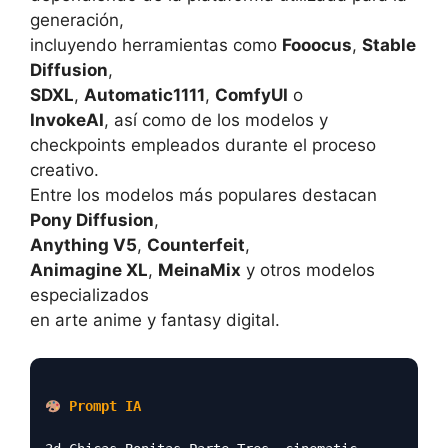
generación,
incluyendo herramientas como
Fooocus
,
Stable
Diffusion
,
SDXL
,
Automatic1111
,
ComfyUI
o
InvokeAI
, así como de los modelos y
checkpoints empleados durante el proceso
creativo.
Entre los modelos más populares destacan
Pony Diffusion
,
Anything V5
,
Counterfeit
,
Animagine XL
,
MeinaMix
y otros modelos
especializados
en arte anime y fantasy digital.
Prompt IA