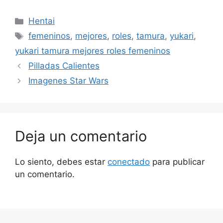
Categorías
Hentai
Etiquetas
femeninos
,
mejores
,
roles
,
tamura
,
yukari
,
yukari tamura mejores roles femeninos
Pilladas Calientes
Imagenes Star Wars
Deja un comentario
Lo siento, debes estar
conectado
para publicar
un comentario.