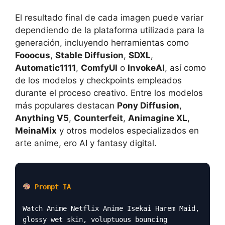
El resultado final de cada imagen puede variar
dependiendo de la plataforma utilizada para la
generación, incluyendo herramientas como
Fooocus
,
Stable Diffusion
,
SDXL
,
Automatic1111
,
ComfyUI
o
InvokeAI
, así como
de los modelos y checkpoints empleados
durante el proceso creativo. Entre los modelos
más populares destacan
Pony Diffusion
,
Anything V5
,
Counterfeit
,
Animagine XL
,
MeinaMix
y otros modelos especializados en
arte anime, ero AI y fantasy digital.
Prompt IA
Watch Anime Netflix Anime Isekai Harem Maid,
glossy wet skin, voluptuous bouncing