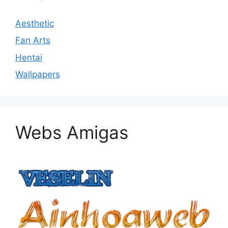
Aesthetic
Fan Arts
Hentai
Wallpapers
Webs Amigas