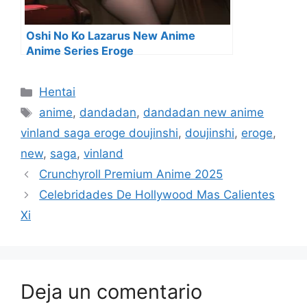
Oshi No Ko Lazarus New Anime
Anime Series Eroge
Categorías
Hentai
Etiquetas
anime
,
dandadan
,
dandadan new anime
vinland saga eroge doujinshi
,
doujinshi
,
eroge
,
new
,
saga
,
vinland
Crunchyroll Premium Anime 2025
Celebridades De Hollywood Mas Calientes
Xi
Deja un comentario