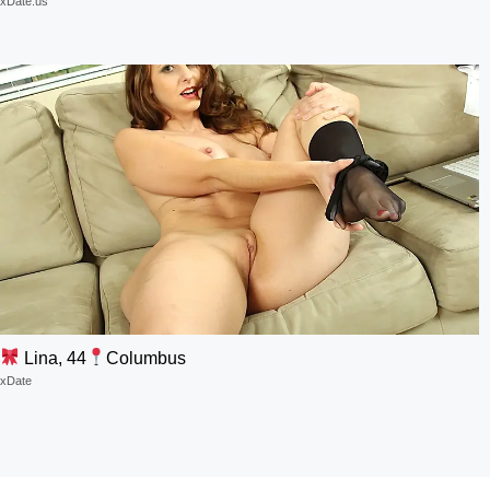
xDate.us
Lina, 44
Columbus
xDate