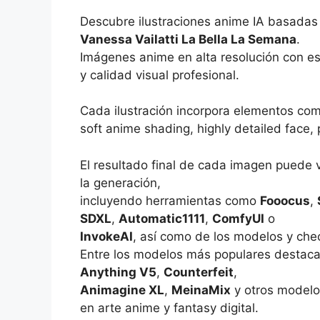
Descubre ilustraciones anime IA basadas
Vanessa Vailatti La Bella La Semana
.
Imágenes anime en alta resolución con es
y calidad visual profesional.
Cada ilustración incorpora elementos co
soft anime shading, highly detailed face, 
El resultado final de cada imagen puede 
la generación,
incluyendo herramientas como
Fooocus
,
SDXL
,
Automatic1111
,
ComfyUI
o
InvokeAI
, así como de los modelos y che
Entre los modelos más populares destac
Anything V5
,
Counterfeit
,
Animagine XL
,
MeinaMix
y otros modelo
en arte anime y fantasy digital.