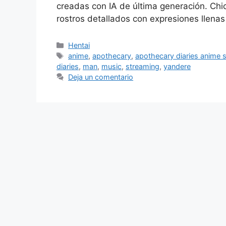
creadas con IA de última generación. Chi
rostros detallados con expresiones llena
Categorías
Hentai
Etiquetas
anime
,
apothecary
,
apothecary diaries anime
diaries
,
man
,
music
,
streaming
,
yandere
Deja un comentario