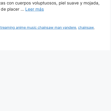
cas con cuerpos voluptuosos, piel suave y mojada,
s de placer …
Leer más
 streaming anime music chainsaw man yandere
,
chainsaw
,