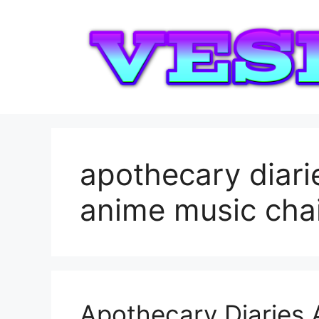
Saltar
al
contenido
apothecary diari
anime music ch
Apothecary Diaries