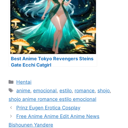
Best Anime Tokyo Revengers Steins
Gate Ecchi Catgirl
Categorías
Hentai
Etiquetas
anime
,
emocional
,
estilo
,
romance
,
shojo
,
shojo anime romance estilo emocional
Prinz Eugen Erotica Cosplay
Free Anime Anime Edit Anime News
Bishounen Yandere