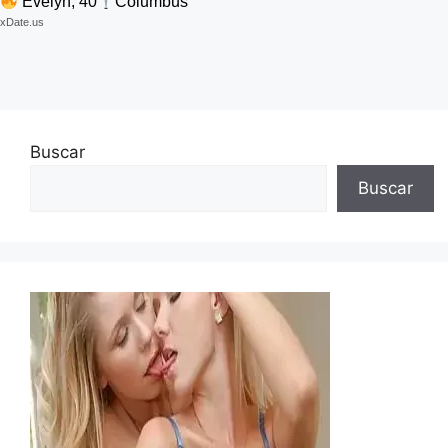
Evelyn, 40
Columbus
xDate.us
Buscar
Buscar