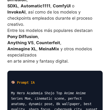
SDXL
,
Automatic1111
,
ComfyUI
o
InvokeAI
, así como de los modelos y
checkpoints empleados durante el proceso
creativo.
Entre los modelos más populares destacan
Pony Diffusion
,
Anything V5
,
Counterfeit
,
Animagine XL
,
MeinaMix
y otros modelos
especializados
en arte anime y fantasy digital.
Prompt IA
My Hero Academia Shojo Top Anime Anime
Series Moe, cinematic scene, perfect
anatomy, dynamic pose, 8k wallpaper, best
quality, sharp focus, cyberpunk city, sunset