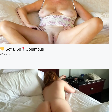
Sofia, 58
Columbus
xDate.us