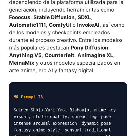
dependiendo de la plataforma utilizada para la
generación, incluyendo herramientas como
Fooocus
,
Stable Diffusion
,
SDXL
,
Automatic1111
,
ComfyUI
o
InvokeAI
, así como
de los modelos y checkpoints empleados
durante el proceso creativo. Entre los modelos
más populares destacan
Pony Diffusion
,
Anything V5
,
Counterfeit
,
Animagine XL
,
MeinaMix
y otros modelos especializados en
arte anime, ero AI y fantasy digital.
Prompt IA
Seinen Shojo Yuri Yaoi Bishoujo, anime key
visual, studio quality, spread legs pose,
intense arousal expression, dynamic pose,
fantasy anime style, sensual traditional