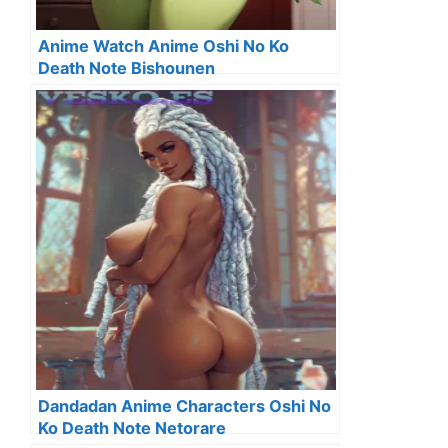
Anime Watch Anime Oshi No Ko
Death Note Bishounen
Dandadan Anime Characters Oshi No
Ko Death Note Netorare