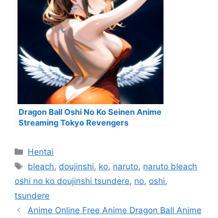
Dragon Ball Oshi No Ko Seinen Anime
Streaming Tokyo Revengers
Categorías
Hentai
Etiquetas
bleach
,
doujinshi
,
ko
,
naruto
,
naruto bleach
oshi no ko doujinshi tsundere
,
no
,
oshi
,
tsundere
Anime Online Free Anime Dragon Ball Anime