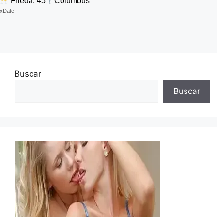
Frieda, 45
Columbus
xDate
Buscar
Buscar