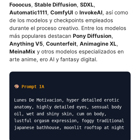
Fooocus
,
Stable Diffusion
,
SDXL
,
Automatic1111
,
ComfyUI
o
InvokeAI
, así como
de los modelos y checkpoints empleados
durante el proceso creativo. Entre los modelos
más populares destacan
Pony Diffusion
,
Anything V5
,
Counterfeit
,
Animagine XL
,
MeinaMix
y otros modelos especializados en
arte anime, ero AI y fantasy digital.
Prompt IA
Lunes De Motivacion, hyper detailed erotic
anatomy, highly detailed eyes, sensual body
oil, wet and shiny skin, cum on body,
lustful orgasm expression, foggy traditional
japanese bathhouse, moonlit rooftop at night