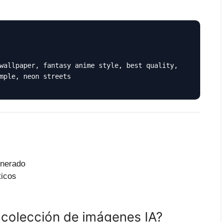
wallpaper, fantasy anime style, best quality,
mple, neon streets
enerado
ticos
 colección de imágenes IA?