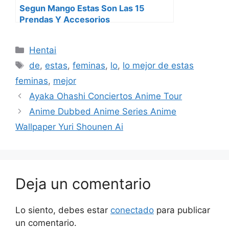
Segun Mango Estas Son Las 15
Prendas Y Accesorios
Imprescindibles Para Tener El
Perfecto Fondo De Armario De Otono
Categorías
Hentai
Invierno
Etiquetas
de
,
estas
,
feminas
,
lo
,
lo mejor de estas
feminas
,
mejor
Ayaka Ohashi Conciertos Anime Tour
Anime Dubbed Anime Series Anime
Wallpaper Yuri Shounen Ai
Deja un comentario
Lo siento, debes estar
conectado
para publicar
un comentario.