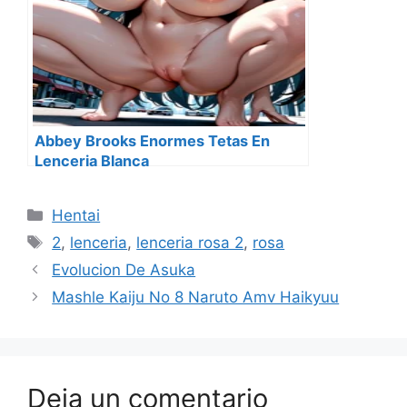
Abbey Brooks Enormes Tetas En
Lenceria Blanca
Categorías
Hentai
Etiquetas
2
,
lenceria
,
lenceria rosa 2
,
rosa
Evolucion De Asuka
Mashle Kaiju No 8 Naruto Amv Haikyuu
Deja un comentario