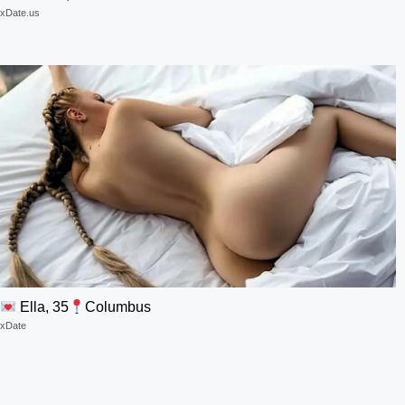
xDate.us
Ella, 35
Columbus
xDate