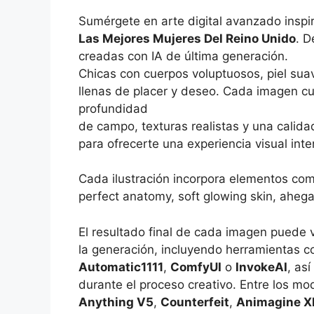
Sumérgete en arte digital avanzado inspi
Las Mejores Mujeres Del Reino Unido
. D
creadas con IA de última generación.
Chicas con cuerpos voluptuosos, piel sua
llenas de placer y deseo. Cada imagen cu
profundidad
de campo, texturas realistas y una calidad
para ofrecerte una experiencia visual int
Cada ilustración incorpora elementos co
perfect anatomy, soft glowing skin, ahega
El resultado final de cada imagen puede 
la generación, incluyendo herramientas 
Automatic1111
,
ComfyUI
o
InvokeAI
, as
durante el proceso creativo. Entre los 
Anything V5
,
Counterfeit
,
Animagine X