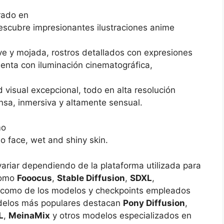
rado en
escubre impresionantes ilustraciones anime
ve y mojada, rostros detallados con expresiones
enta con iluminación cinematográfica,
 visual excepcional, todo en alta resolución
ensa, inmersiva y altamente sensual.
mo
o face, wet and shiny skin.
variar dependiendo de la plataforma utilizada para
como
Fooocus
,
Stable Diffusion
,
SDXL
,
í como de los modelos y checkpoints empleados
modelos más populares destacan
Pony Diffusion
,
L
,
MeinaMix
y otros modelos especializados en