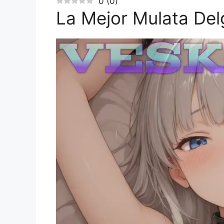
0
(
0
)
La Mejor Mulata De