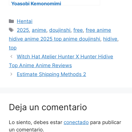
Yoasobi Kemonomimi
Categorías
Hentai
Etiquetas
2025
,
anime
,
doujinshi
,
free
,
free anime
hidive anime 2025 top anime doujinshi
,
hidive
,
top
Witch Hat Atelier Hunter X Hunter Hidive
Top Anime Anime Reviews
Estimate Shipping Methods 2
Deja un comentario
Lo siento, debes estar
conectado
para publicar
un comentario.